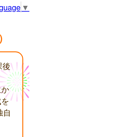
nguage
▼
）
課後
生か
成を
独自