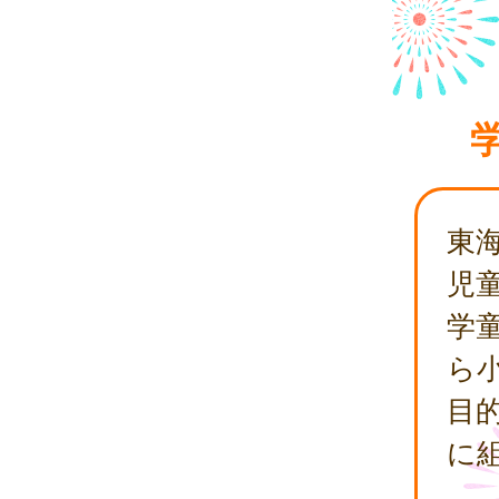
東
児
学
ら
目
に