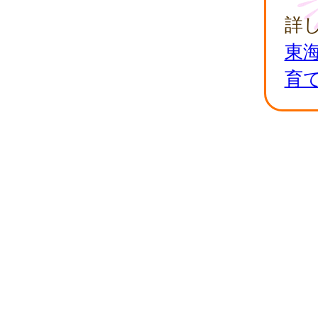
詳
東
育て