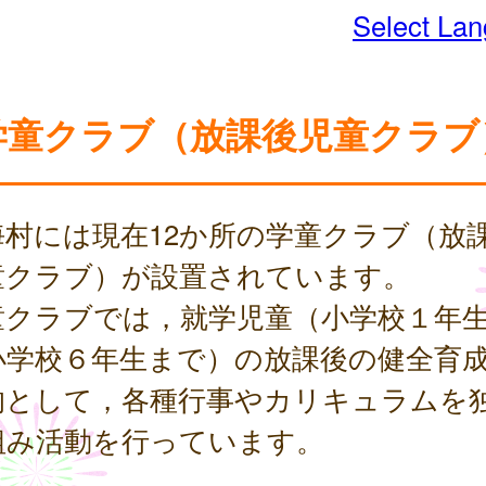
Select La
学童クラブ（放課後児童クラブ
海村には現在12か所の学童クラブ（放
童クラブ）が設置されています。
童クラブでは，就学児童（小学校１年
小学校６年生まで）の放課後の健全育
的として，各種行事やカリキュラムを
組み活動を行っています。