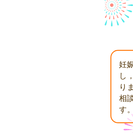
妊
し
り
相
す