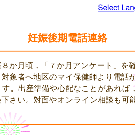
Select La
妊娠後期電話連絡
娠８か月頃，「７か月アンケート」を
，対象者へ地区のマイ保健師より電話
ます。出産準備や心配なことがあれば
談下さい。対面やオンライン相談も可
。