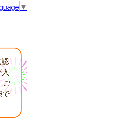
nguage
▼
確認
が入
，ご
能で