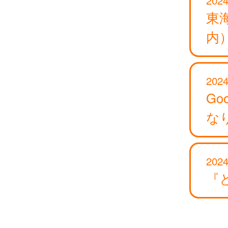
東
内
2024
Go
な
2024
『