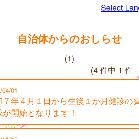
Select La
自治体からのおしらせ
(1)
(4 件中 1 件 
/04/01
和７年４月１日から生後１か月健診の
成が開始となります！
/11/13